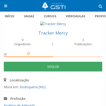
INÍCIO
VAGAS
CURSOS
VIDEOAULAS
PROFI
Tracker Mercy
0
2
Seguidores
|
Publicações
0
XP
SEGUIR
Localização
Mora em:
Bodoquena (MS)
Profissão
Analista de Adwords