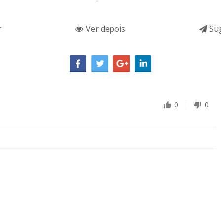
r
Ver depois
Sug
0
0