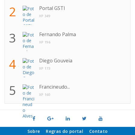
2
Portal GSTI
XP 349
3
Fernando Palma
XP 196
4
Diego Gouveia
XP 173
5
Francineudo...
XP 160
Sobre
Regras do portal
Contato