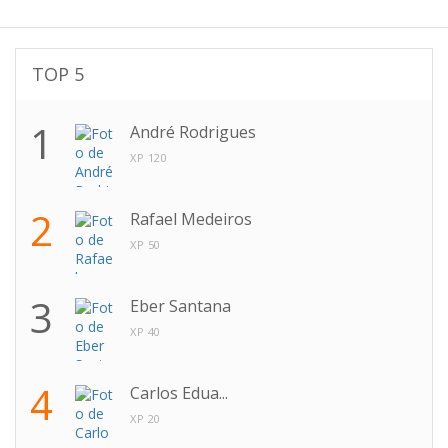
TOP 5
1
André Rodrigues
XP 120
2
Rafael Medeiros
XP 50
3
Eber Santana
XP 40
4
Carlos Edua...
XP 20