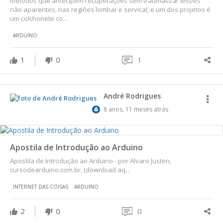
métodos que antecipem recuperações sem traumatizar lesões
não aparentes, nas regiões lombar e servical, e um dos projetos é
um colchonete co...
ARDUINO
1
0
1
André Rodrigues
8 anos, 11 meses atrás
Apostila de Introdução ao Arduino
Apostila de Introdução ao Arduino - por Alvaro Justen,
cursodearduino.com.br, (download aq...
INTERNET DAS COISAS
ARDUINO
2
0
0