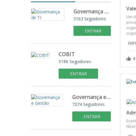
Val
Governança de TI
Um d
3163
Seguidores
proce
organ
ENTRAR
organ
EMP
COBIT
4
5186
Seguidores
ENTRAR
Governança e Gestão
7274
Seguidores
Admi
ENTRAR
Event
Nível (