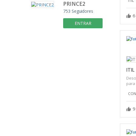
ITIL
PRINCE2
753
Seguidores
6
ENTRAR
ITIL
Descr
para 
CON
9