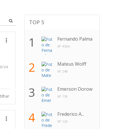
TOP 5
1
Fernando Palma
XP 4566
2
Mateus Wolff
il V4
XP 248
3
Emerson Dorow
ilhar
XP 150
4
Frederico A...
XP 120