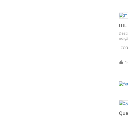
ITIL
Descr
ediçã
COB
1
Ques
...