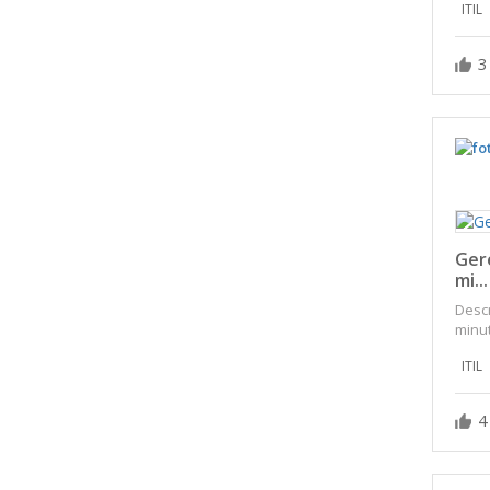
ITIL
3
Gere
mi...
Descr
minut
ITIL
4