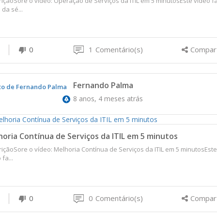
içãoSore o vídeo: Operação de Serviços da ITIL em 5 minutosEste vídeo f
 da sé...
0
1
Comentário(s)
Compart
Fernando Palma
8 anos, 4 meses atrás
oria Contínua de Serviços da ITIL em 5 minutos
içãoSore o vídeo: Melhoria Contínua de Serviços da ITIL em 5 minutosEste
fa...
0
0
Comentário(s)
Compart