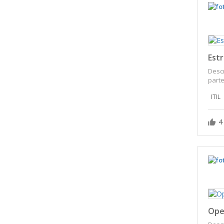
Estr
Descr
parte 
ITIL
4
Oper