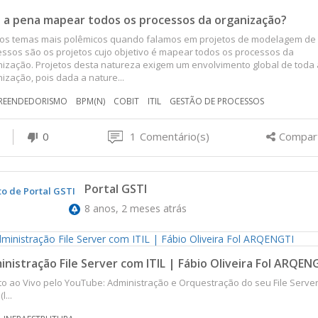
e a pena mapear todos os processos da organização?
os temas mais polêmicos quando falamos em projetos de modelagem de
ssos são os projetos cujo objetivo é mapear todos os processos da
ização. Projetos desta natureza exigem um envolvimento global de toda 
ização, pois dada a nature...
REENDEDORISMO
BPM(N)
COBIT
ITIL
GESTÃO DE PROCESSOS
0
1
Comentário(s)
Compart
Portal GSTI
8 anos, 2 meses atrás
nistração File Server com ITIL | Fábio Oliveira Fol ARQEN
o ao Vivo pelo YouTube: Administração e Orquestração do seu File Server
l...