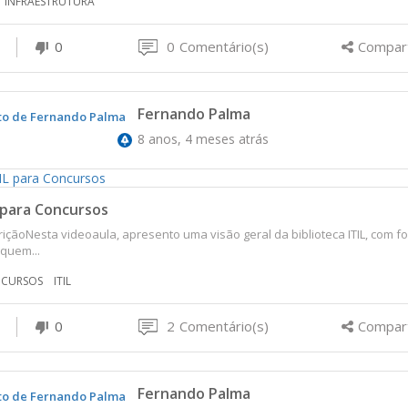
INFRAESTRUTURA
0
0
Comentário(s)
Compart
Fernando Palma
8 anos, 4 meses atrás
 para Concursos
içãoNesta videoaula, apresento uma visão geral da biblioteca ITIL, com f
quem...
CURSOS
ITIL
0
2
Comentário(s)
Compart
Fernando Palma