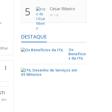
5
César Ribeiro
XP 120
a
DESTAQUE
ilhar
Os
Benefício
s da ITIL
I
T
I
L
D
e
GTI
s
 alto
e
n
h