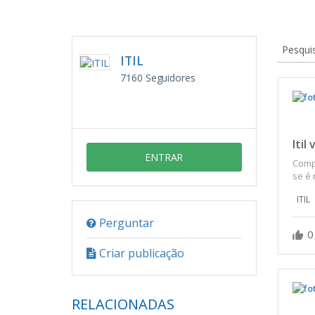
Pesqui
ITIL
7160
Seguidores
Itil 
ENTRAR
Compr
se é 
ITIL
Perguntar
0
Criar publicação
RELACIONADAS