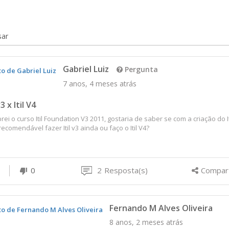
sar
Gabriel Luiz
Pergunta
7 anos, 4 meses atrás
v3 x Itil V4
ei o curso Itil Foundation V3 2011, gostaria de saber se com a criação do It
recomendável fazer Itil v3 ainda ou faço o Itil V4?
0
2
Resposta(s)
Compart
Fernando M Alves Oliveira
8 anos, 2 meses atrás