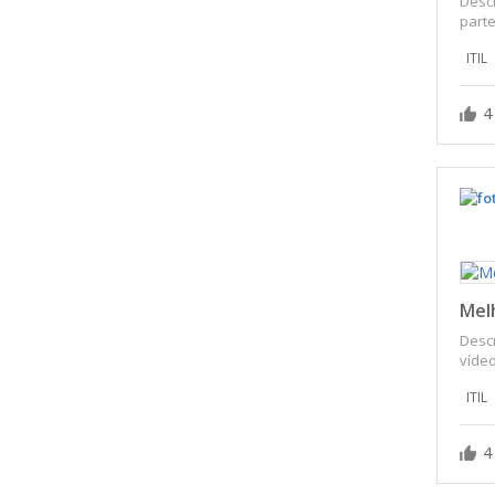
Descr
parte
ITIL
4
Melh
Descr
vídeo 
ITIL
4