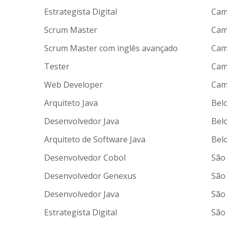
Estrategista Digital
Cam
Scrum Master
Cam
Scrum Master com inglês avançado
Cam
Tester
Cam
Web Developer
Cam
Arquiteto Java
Bel
Desenvolvedor Java
Bel
Arquiteto de Software Java
Bel
Desenvolvedor Cobol
São 
Desenvolvedor Genexus
São 
Desenvolvedor Java
São 
Estrategista Digital
São 