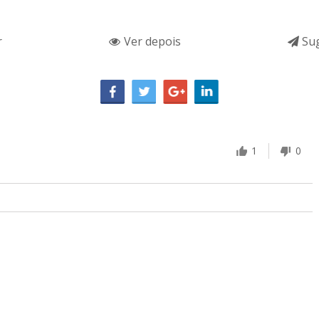
r
Ver depois
Sug
1
0