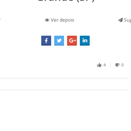
r
Ver depois
Sug
4
0