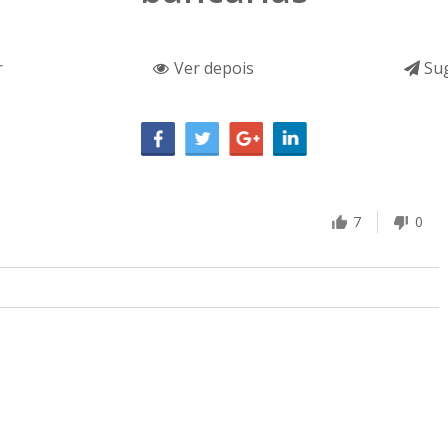
r
Ver depois
Sug
7
0