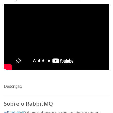
Descrição
Sobre o RabbitMQ
#RabbitMQ
é um software de código aberto (open