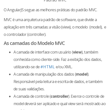
Padrão MVC
O AngularJS segue as melhores práticas do padrão MVC.
MVC é uma arquitetura padrão de software, que divide a
aplicação em três camadas: a visão (view), o modelo (model), e
o controlador (controller).
As camadas do Modelo MVC
A camada de interface com usuário (
view
), também
conhecida como cliente-side. Faz a exibição dos dados,
utilizando-se de
#HTML
e/ou XML.
A camada de manipulação dos dados (
model
).
Responsável pela leitura e escrita de dados, e também
de suas validações.
A camada de controle (
controller
). Exerce o controle de
model deverá ser aplicado e qual view será mostrado ao