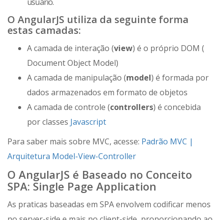
usuário.
O AngularJS utiliza da seguinte forma
estas camadas:
A camada de interação (
view
) é o próprio DOM (
Document Object Model)
A camada de manipulação (
model
) é formada por
dados armazenados em formato de objetos
A camada de controle (
controllers
) é concebida
por classes
Javascript
Para saber mais sobre MVC, acesse:
Padrão MVC |
Arquitetura Model-View-Controller
O AngularJS é Baseado no Conceito
SPA: Single Page Application
As praticas baseadas em SPA envolvem codificar menos
no server-side e mais no client-side, proporcionando ao