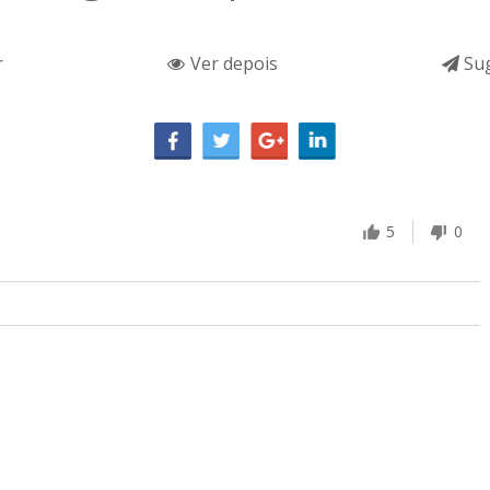
r
Ver depois
Sug
5
0