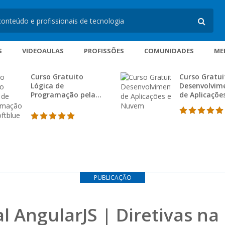
S
VIDEOAULAS
PROFISSÕES
COMUNIDADES
ME
Curso Gratuito
Curso Gratui
Lógica de
Desenvolvim
Programação pela
de Aplicaçõe
Softblue
Nuvem
PUBLICAÇÃO
l AngularJS | Diretivas na