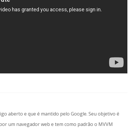
igo aberto e que é mantido pelo Google. Seu objetivo é
s por um navegador web e tem como padrão o MVVM