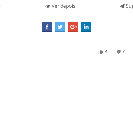
r
Ver depois
Sug
4
0