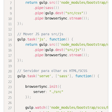
return
 gulp
.
src
(
[
'node_modules/bootstrap/sc
.
pipe
(
sass
(
)
)
.
pipe
(
gulp
.
dest
(
"src/css"
)
)
.
pipe
(
browserSync
.
stream
(
)
)
;
}
)
;
// Mover JS para src/js
gulp
.
task
(
'js'
,
function
(
)
{
return
 gulp
.
src
(
[
'node_modules/bootstrap/di
.
pipe
(
gulp
.
dest
(
"src/js"
)
)
.
pipe
(
browserSync
.
stream
(
)
)
;
}
)
;
// Servidor para olhar os HTML/SCSS
gulp
.
task
(
'serve'
,
[
'sass'
]
,
function
(
)
{
    browserSync
.
init
(
{
        server
:
"./src"
}
)
;
    gulp
.
watch
(
[
'node_modules/bootstrap/scss/bo