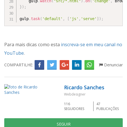
    gulp
.
watch
(
"src/*.html"
)
.
on
(
'change'
,
 brows
}
)
;
gulp
.
task
(
'default'
,
[
'js'
,
'serve'
]
)
;
Para mais dicas como esta
inscreva-se em meu canal no
YouTube
.
COMPARTILHE:
Denunciar
Ricardo Sanches
Webdesigner
116
47
SEGUIDORES
PUBLICAÇÕES
SEGUIR