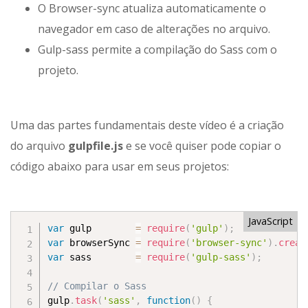
O Browser-sync atualiza automaticamente o
navegador em caso de alterações no arquivo.
Gulp-sass permite a compilação do Sass com o
projeto.
Uma das partes fundamentais deste vídeo é a criação
do arquivo
gulpfile.js
e se você quiser pode copiar o
código abaixo para usar em seus projetos:
JavaScript
var
 gulp        
=
require
(
'gulp'
)
;
var
 browserSync 
=
require
(
'browser-sync'
)
.
creat
var
 sass        
=
require
(
'gulp-sass'
)
;
// Compilar o Sass
gulp
.
task
(
'sass'
,
function
(
)
{