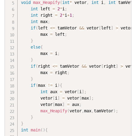
void
max_Heapify
(
int
*
 vetor
,
int
 i
,
int
 tamVeto
int
 left 
=
2
*
i
;
int
 right 
=
2
*
i
+
1
;
int
 max
;
if
(
left 
<=
 tamVetor 
&&
 vetor
[
left
]
>
 vetor
[
		max 
=
 left
;
}
else
{
		max 
=
 i
;
}
if
(
right 
<=
 tamVetor 
&&
 vetor
[
right
]
>
 veto
		max 
=
 right
;
}
if
(
max 
!=
 i
)
{
int
 aux 
=
 vetor
[
i
]
;
		vetor
[
i
]
=
 vetor
[
max
]
;
		vetor
[
max
]
=
 aux
;
max_Heapify
(
vetor
,
max
,
tamVetor
)
;
}
}
int
main
(
)
{