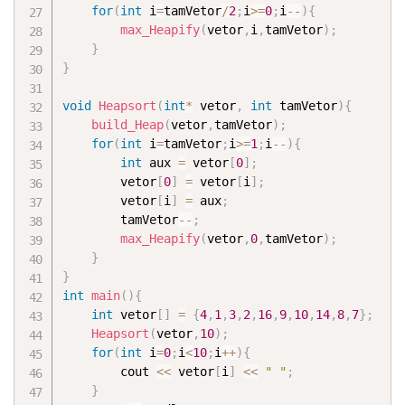
for
(
int
 i
=
tamVetor
/
2
;
i
>=
0
;
i
--
)
{
max_Heapify
(
vetor
,
i
,
tamVetor
)
;
}
}
void
Heapsort
(
int
*
 vetor
,
int
 tamVetor
)
{
build_Heap
(
vetor
,
tamVetor
)
;
for
(
int
 i
=
tamVetor
;
i
>=
1
;
i
--
)
{
int
 aux 
=
 vetor
[
0
]
;
		vetor
[
0
]
=
 vetor
[
i
]
;
		vetor
[
i
]
=
 aux
;
		tamVetor
--
;
max_Heapify
(
vetor
,
0
,
tamVetor
)
;
}
}
int
main
(
)
{
int
 vetor
[
]
=
{
4
,
1
,
3
,
2
,
16
,
9
,
10
,
14
,
8
,
7
}
;
Heapsort
(
vetor
,
10
)
;
for
(
int
 i
=
0
;
i
<
10
;
i
++
)
{
		cout 
<<
 vetor
[
i
]
<<
" "
;
}