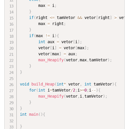
		max 
=
 i
;
}
if
(
right 
<=
 tamVetor 
&&
 vetor
[
right
]
>
 veto
		max 
=
 right
;
}
if
(
max 
!=
 i
)
{
int
 aux 
=
 vetor
[
i
]
;
		vetor
[
i
]
=
 vetor
[
max
]
;
		vetor
[
max
]
=
 aux
;
max_Heapify
(
vetor
,
max
,
tamVetor
)
;
}
}
void
build_Heap
(
int
*
 vetor
,
int
 tamVetor
)
{
for
(
int
 i
=
tamVetor
/
2
;
i
>=
0
;
i
--
)
{
max_Heapify
(
vetor
,
i
,
tamVetor
)
;
}
}
int
main
(
)
{
}