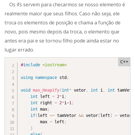
Os ifs servem para checarmos se nosso elemento é
realmente maior que seus filhos. Caso não seja, ele
troca os elementos de posição e chama a função de
novo, pois mesmo depois da troca, o elemento que
antes era pai e se tornou filho pode ainda estar no
lugar errado.
C++
#
include
<iostream>
using
namespace
 std
;
void
max_Heapify
(
int
*
 vetor
,
int
 i
,
int
 tamVeto
int
 left 
=
2
*
i
;
int
 right 
=
2
*
i
+
1
;
int
 max
;
if
(
left 
<=
 tamVetor 
&&
 vetor
[
left
]
>
 vetor
[
		max 
=
 left
;
}
else
{