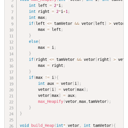
int
 left 
=
2
*
i
;
int
 right 
=
2
*
i
+
1
;
int
 max
;
if
(
left 
<=
 tamVetor 
&&
 vetor
[
left
]
>
 vetor
[
		max 
=
 left
;
}
else
{
		max 
=
 i
;
}
if
(
right 
<=
 tamVetor 
&&
 vetor
[
right
]
>
 veto
		max 
=
 right
;
}
if
(
max 
!=
 i
)
{
int
 aux 
=
 vetor
[
i
]
;
		vetor
[
i
]
=
 vetor
[
max
]
;
		vetor
[
max
]
=
 aux
;
max_Heapify
(
vetor
,
max
,
tamVetor
)
;
}
}
void
build_Heap
(
int
*
 vetor
,
int
 tamVetor
)
{