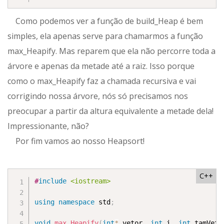
Como podemos ver a função de build_Heap é bem
simples, ela apenas serve para chamarmos a função
max_Heapify. Mas reparem que ela não percorre toda a
árvore e apenas da metade até a raiz. Isso porque
como o max_Heapify faz a chamada recursiva e vai
corrigindo nossa árvore, nós só precisamos nos
preocupar a partir da altura equivalente a metade dela!
Impressionante, não?
Por fim vamos ao nosso Heapsort!
C++
#
include
<iostream>
using
namespace
 std
;
void
max_Heapify
(
int
*
 vetor
,
int
 i
,
int
 tamVeto