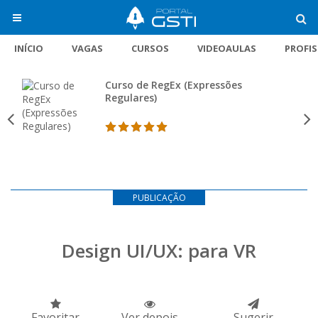
INÍCIO
VAGAS
CURSOS
VIDEOAULAS
PROFI
Curso de RegEx (Expressões
Regulares)
PUBLICAÇÃO
Design UI/UX: para VR
Favoritar
Ver depois
Sugerir