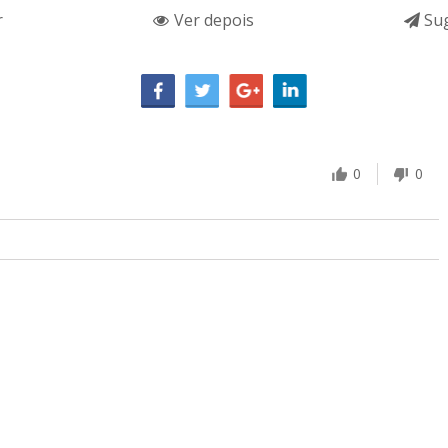
r
Ver depois
Sug
0
0