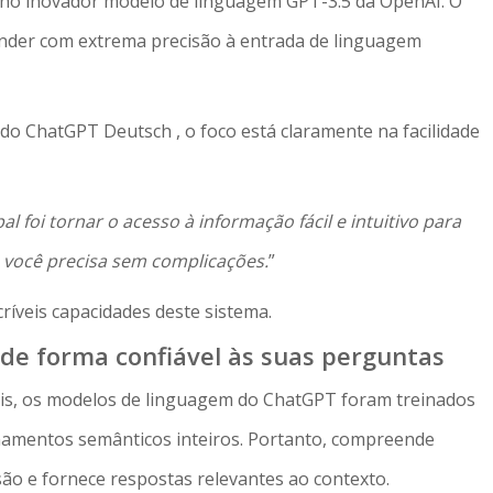
 no inovador modelo de linguagem GPT-3.5 da OpenAI. O
onder com extrema precisão à entrada de linguagem
o ChatGPT Deutsch , o foco está claramente na facilidade
 foi tornar o acesso à informação fácil e intuitivo para
 você precisa sem complicações.
”
ríveis capacidades deste sistema.
de forma confiável às suas perguntas
is, os modelos de linguagem do ChatGPT foram treinados
namentos semânticos inteiros. Portanto, compreende
ão e fornece respostas relevantes ao contexto.