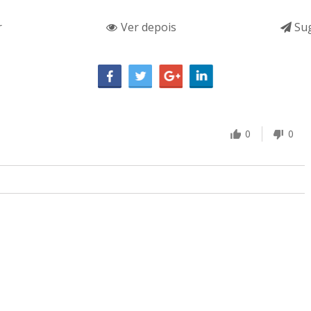
r
Ver depois
Sug
0
0