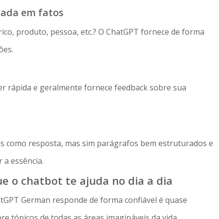
eada em fatos
rico, produto, pessoa, etc.? O ChatGPT fornece de forma
ões.
ser rápida e geralmente fornece feedback sobre sua
es como resposta, mas sim parágrafos bem estruturados e
r a essência.
e o chatbot te ajuda no dia a dia
tGPT German responde de forma confiável é quase
e tópicos de todas as áreas imagináveis ​​da vida.