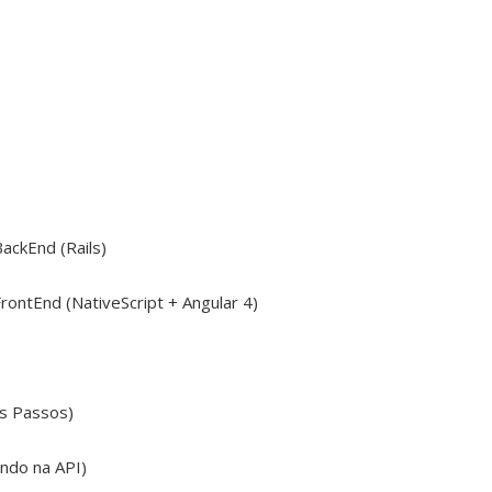
ackEnd (Rails)
ontEnd (NativeScript + Angular 4)
os Passos)
ando na API)