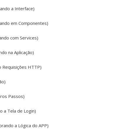
ando a Interface)
nizando em Componentes)
hando com Services)
ndo na Aplicação)
do Requisições HTTP)
ão)
eiros Passos)
do a Tela de Login)
imorando a Lógica do APP)