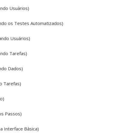
iando Usuários)
rando os Testes Automatizados)
cando Usuários)
iando Tarefas)
zando Dados)
do Tarefas)
ão)
ros Passos)
a Interface Básica)