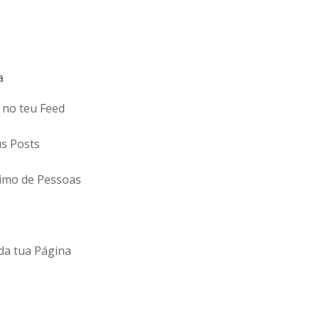
a
 no teu Feed
us Posts
ximo de Pessoas
da tua Página