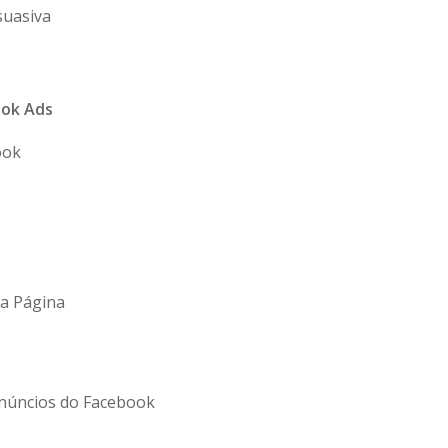
suasiva
ook Ads
ook
ua Página
Anúncios do Facebook