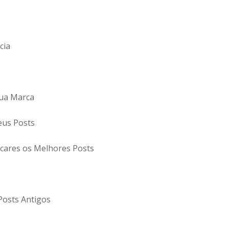
cia
tua Marca
eus Posts
icares os Melhores Posts
Posts Antigos