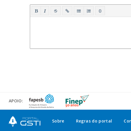
{}
APOIO:
Sobre
Regras do portal
Co