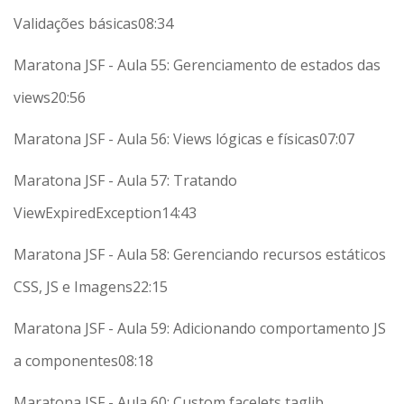
Validações básicas
08:34
Maratona JSF - Aula 55: Gerenciamento de estados das
views
20:56
Maratona JSF - Aula 56: Views lógicas e físicas
07:07
Maratona JSF - Aula 57: Tratando
ViewExpiredException
14:43
Maratona JSF - Aula 58: Gerenciando recursos estáticos
CSS, JS e Imagens
22:15
Maratona JSF - Aula 59: Adicionando comportamento JS
a componentes
08:18
Maratona JSF - Aula 60: Custom facelets taglib