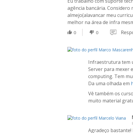
Eu trabalho com suporte téc
agência bancária. Considero 
almejo(alavancar meu curric
melhor na área de infra mesm
Resp
0
0
Infraestrutura tem
Server para mexer em
computing. Tem muit
Da uma olhada em
Vê também os cursos
muito material gratu
Agradeço bastante! 