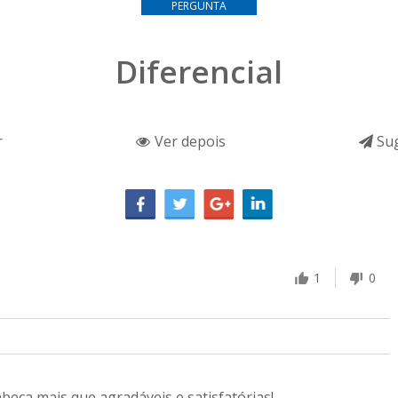
PERGUNTA
Diferencial
r
Ver depois
Sug
1
0
eça mais que agradáveis e satisfatórias!