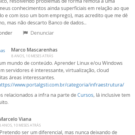
nico, resolvendo problemas de forma remota a uma
meus conhecimentos ainda superficiais em relação ao que
ulo e com isso um bom emprego), mas acredito que me dê
o, mas não descarto Banco de dados...
onder
Denunciar
Marco Mascarenhas
8 ANOS, 10 MESES ATRÁS
 um mundo de conteúdo. Aprender Linux e/ou Windows
 servidores é interessante, virtualização, cloud
as áreas interessantes.
https://www.portalgsti.com.br/categoria/infraestrutura/
 relacionados a infra na parte de
Cursos
, lá inclusive tem
ito.
Marcelo Viana
8 ANOS, 10 MESES ATRÁS
Pretendo ser um diferencial, mas nunca deixando de