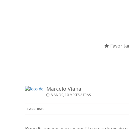
Favorita
Marcelo Viana
8 ANOS, 10 MESES ATRÁS
CARREIRAS
Bom dia amigos que amam TI e suas dores de cab