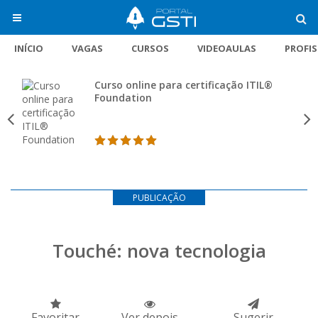
INÍCIO
VAGAS
CURSOS
VIDEOAULAS
PROFI
Curso online para certificação ITIL®
Foundation
PUBLICAÇÃO
Touché: nova tecnologia
Favoritar
Ver depois
Sugerir