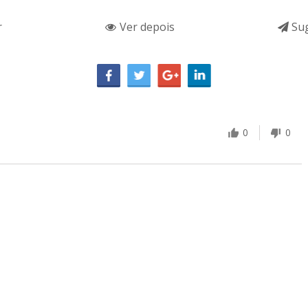
r
Ver depois
Sug
0
0