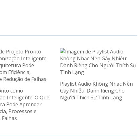
Playlist Audio Không Nhạc Nền
onto como
Gây Nhiễu: Dành Riêng Cho
ão Inteligente: O Que
Người Thích Sự Tĩnh Lặng
ura Pode Aprender
cia, Processos e
 Falhas