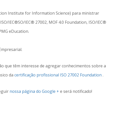
tion Institute for Information Science) para ministrar
, ISO/IEC®SO/IEC® 27002, MOF 4.0 Foundation, ISO/IEC®
 PMG eDucation.
mpresarial.
ção que têm interesse de agregar conhecimentos sobre a
ásico da
certificação profissional ISO 27002 Foundation
.
eguir
nossa página do Google +
e será notificado!