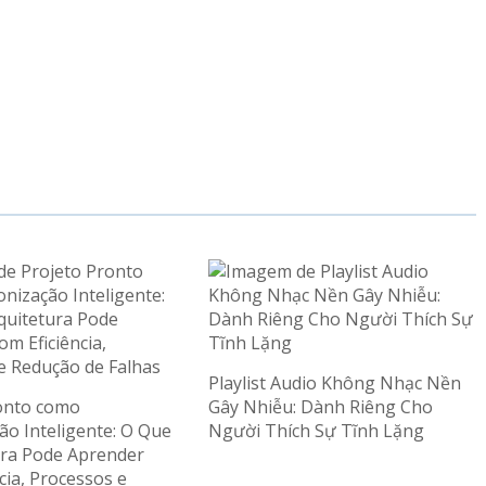
Playlist Audio Không Nhạc Nền
onto como
Gây Nhiễu: Dành Riêng Cho
ão Inteligente: O Que
Người Thích Sự Tĩnh Lặng
ura Pode Aprender
cia, Processos e