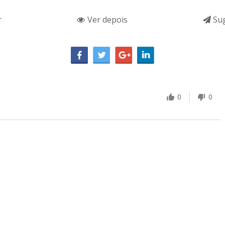
r
Ver depois
Sug
0
0