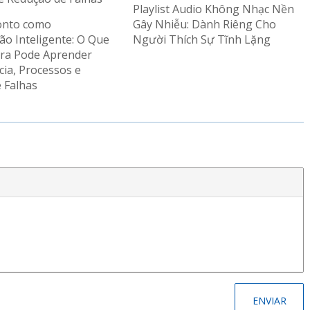
Playlist Audio Không Nhạc Nền
onto como
Gây Nhiễu: Dành Riêng Cho
ão Inteligente: O Que
Người Thích Sự Tĩnh Lặng
ura Pode Aprender
cia, Processos e
 Falhas