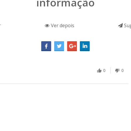
informação
r
Ver depois
Sug
0
0