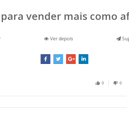
 para vender mais como af
r
Ver depois
Sug
0
0