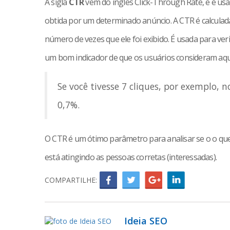
A sigla
CTR
vem do inglês Click-Through Rate, e é us
obtida por um determinado anúncio. A CTR é calculad
número de vezes que ele foi exibido. É usada para ve
um bom indicador de que os usuários consideram aquel
Se você tivesse 7 cliques, por exemplo, 
0,7%.
O CTR é um ótimo parâmetro para analisar se o o que
está atingindo as pessoas corretas (interessadas).
COMPARTILHE:
Ideia SEO