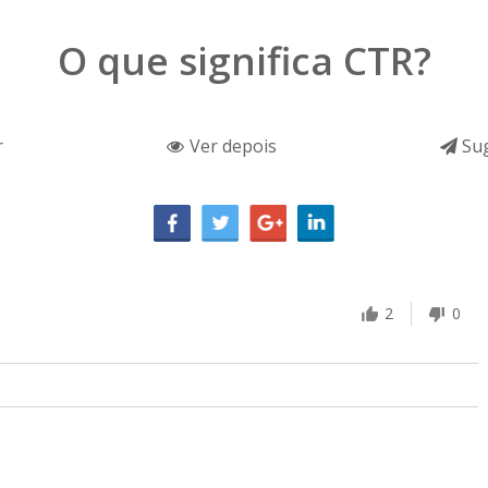
O que significa CTR?
r
Ver depois
Sug
2
0