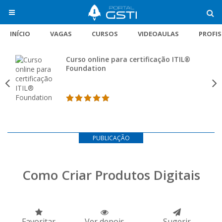
INÍCIO
VAGAS
CURSOS
VIDEOAULAS
PROFI
Curso online para certificação ITIL®
Foundation
PUBLICAÇÃO
Como Criar Produtos Digitais
Favoritar
Ver depois
Sugerir