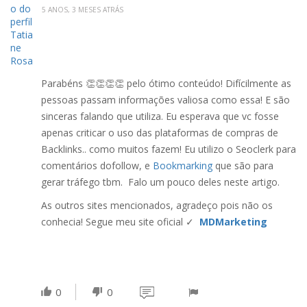
5 ANOS, 3 MESES ATRÁS
Parabéns 👏👏👏👏 pelo ótimo conteúdo! Difícilmente as
pessoas passam informações valiosa como essa! E são
sinceras falando que utiliza. Eu esperava que vc fosse
apenas criticar o uso das plataformas de compras de
Backlinks.. como muitos fazem! Eu utilizo o Seoclerk para
comentários dofollow, e
Bookmarking
que são para
gerar tráfego tbm. Falo um pouco deles neste artigo.
As outros sites mencionados, agradeço pois não os
conhecia! Segue meu site oficial ✓
MDMarketing
0
0