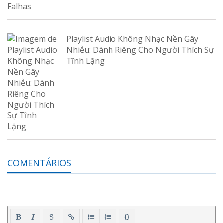
Playlist Audio Không Nhạc Nền Gây
Nhiễu: Dành Riêng Cho Người Thích Sự
Tĩnh Lặng
COMENTÁRIOS
{}