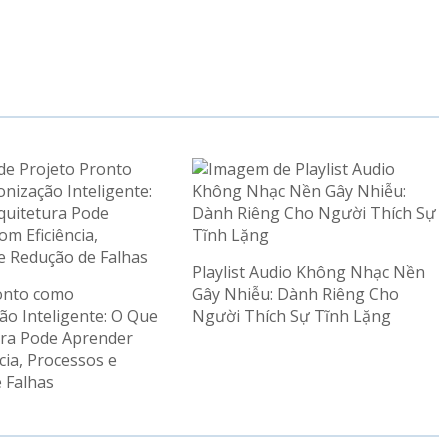
Playlist Audio Không Nhạc Nền
onto como
Gây Nhiễu: Dành Riêng Cho
ão Inteligente: O Que
Người Thích Sự Tĩnh Lặng
ura Pode Aprender
cia, Processos e
 Falhas