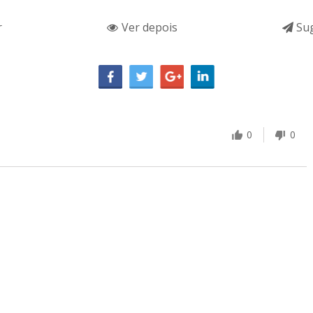
r
Ver depois
Sug
0
0