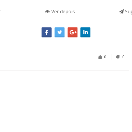
r
Ver depois
Sug
0
0