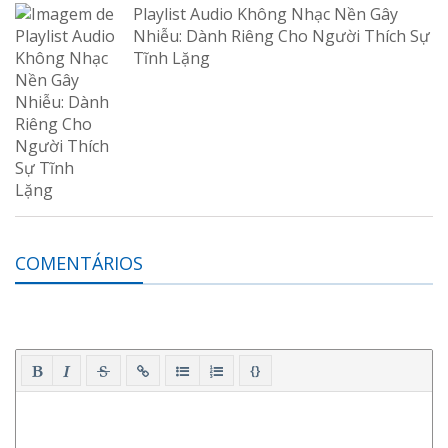
Playlist Audio Không Nhạc Nền Gây
Nhiễu: Dành Riêng Cho Người Thích Sự
Tĩnh Lặng
COMENTÁRIOS
{}