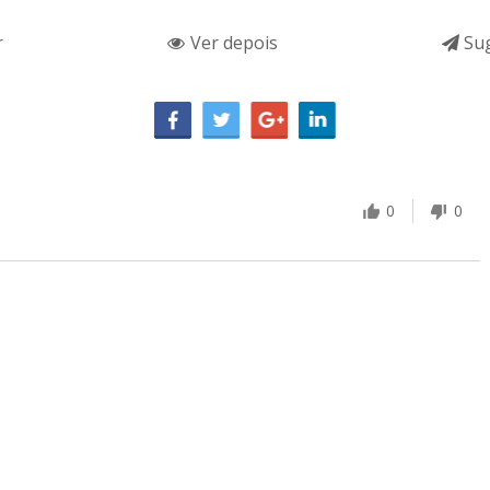
r
Ver depois
Sug
0
0