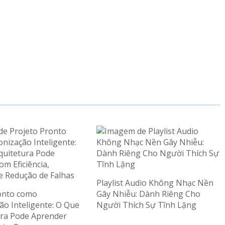
Playlist Audio Không Nhạc Nền
onto como
Gây Nhiễu: Dành Riêng Cho
ão Inteligente: O Que
Người Thích Sự Tĩnh Lặng
ura Pode Aprender