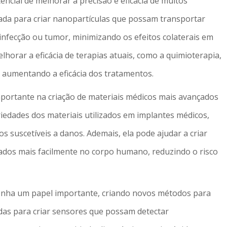
ncial de melhorar a precisão e eficácia de muitos
ada para criar nanopartículas que possam transportar
nfecção ou tumor, minimizando os efeitos colaterais em
horar a eficácia de terapias atuais, como a quimioterapia,
 aumentando a eficácia dos tratamentos.
ortante na criação de materiais médicos mais avançados
iedades dos materiais utilizados em implantes médicos,
s suscetíveis a danos. Ademais, ela pode ajudar a criar
ados mais facilmente no corpo humano, reduzindo o risco
nha um papel importante, criando novos métodos para
das para criar sensores que possam detectar