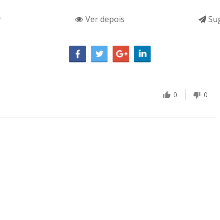
r
Ver depois
Sug
0
0