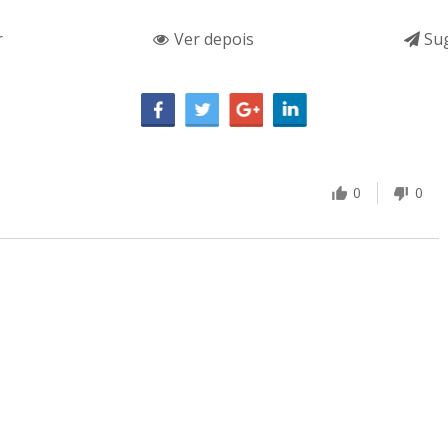
r
Ver depois
Sug
0
0