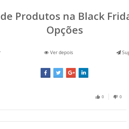
 de Produtos na Black Frid
Opções
r
Ver depois
Sug
0
0