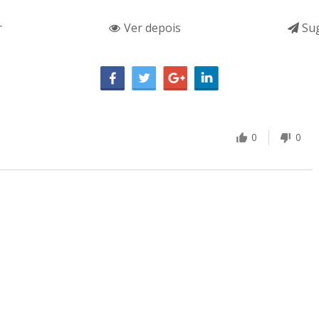
r
Ver depois
Sug
0
0