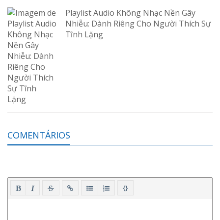
Playlist Audio Không Nhạc Nền Gây
Nhiễu: Dành Riêng Cho Người Thích Sự
Tĩnh Lặng
COMENTÁRIOS
{}