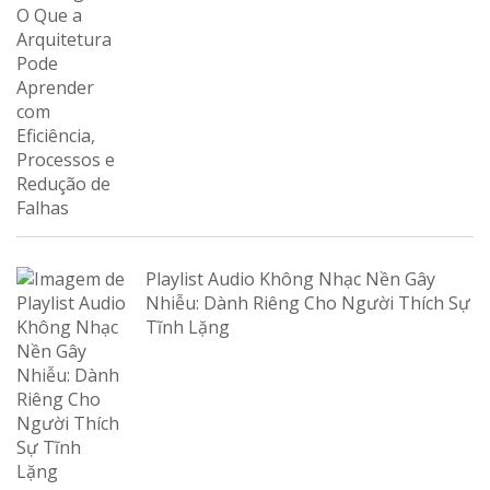
Playlist Audio Không Nhạc Nền Gây
Nhiễu: Dành Riêng Cho Người Thích Sự
Tĩnh Lặng