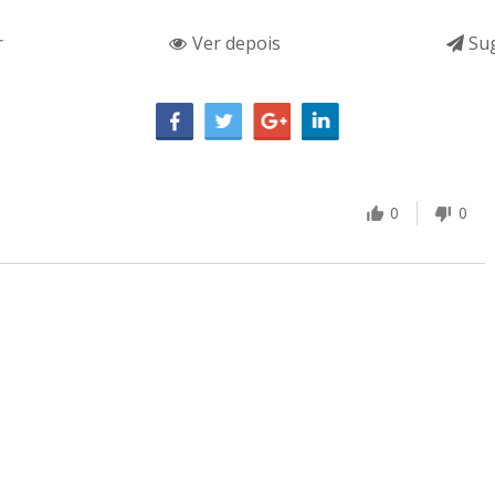
r
Ver depois
Sug
0
0