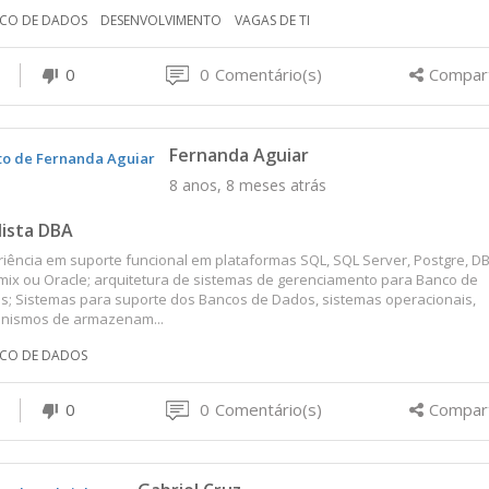
CO DE DADOS
DESENVOLVIMENTO
VAGAS DE TI
0
0
Comentário(s)
Compart
Fernanda Aguiar
8 anos, 8 meses atrás
lista DBA
iência em suporte funcional em plataformas SQL, SQL Server, Postgre, DB
mix ou Oracle; arquitetura de sistemas de gerenciamento para Banco de
; Sistemas para suporte dos Bancos de Dados, sistemas operacionais,
nismos de armazenam...
CO DE DADOS
0
0
Comentário(s)
Compart