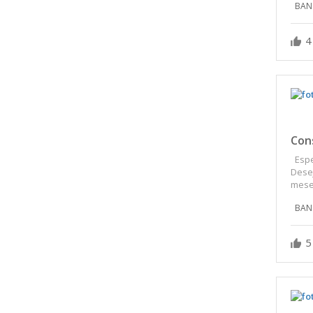
BAN
4
Cons
Espe
Desej
meses
BAN
5