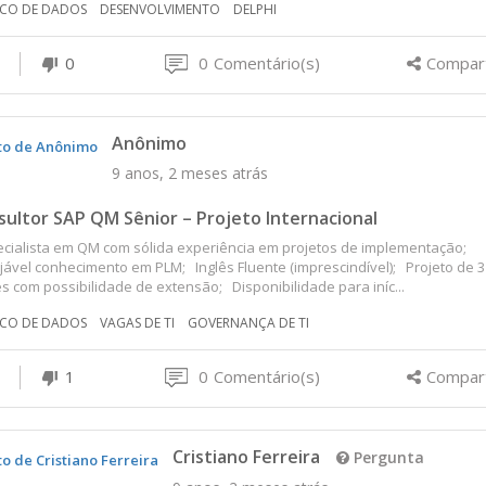
CO DE DADOS
DESENVOLVIMENTO
DELPHI
0
0
Comentário(s)
Compart
Anônimo
9 anos, 2 meses atrás
ultor SAP QM Sênior – Projeto Internacional
cialista em QM com sólida experiência em projetos de implementação;
ável conhecimento em PLM; Inglês Fluente (imprescindível); Projeto de 3
 com possibilidade de extensão; Disponibilidade para iníc...
CO DE DADOS
VAGAS DE TI
GOVERNANÇA DE TI
1
0
Comentário(s)
Compart
Cristiano Ferreira
Pergunta