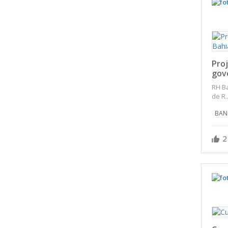
Proj
gove
RH Ba
de R..
BAN
2