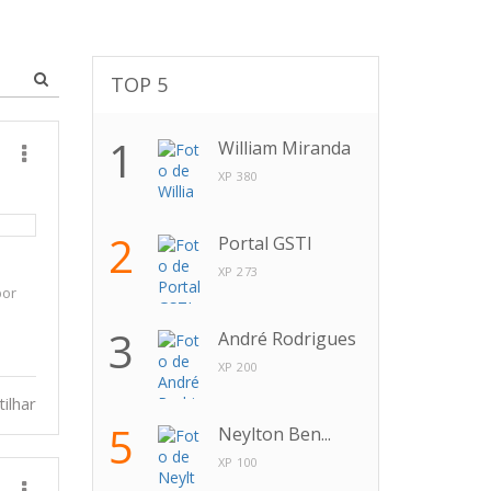
TOP 5
1
William Miranda
XP 380
2
Portal GSTI
XP 273
por
3
André Rodrigues
XP 200
ilhar
5
Neylton Ben...
XP 100