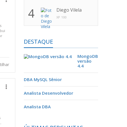
4
Diego Vilela
XP 100
s
bui
or
DESTAQUE
MongoDB
versão
ilhar
4.4
DBA MySQL Sênior
Analista Desenvolvedor
Analista DBA
á
s
.