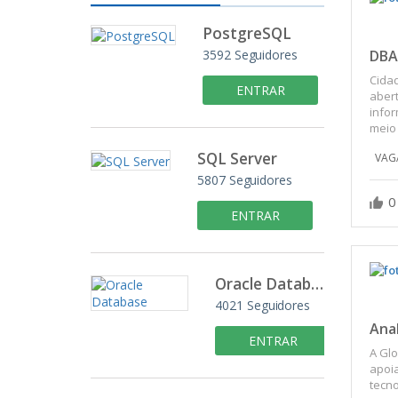
PostgreSQL
3592
Seguidores
DBA
Cidad
ENTRAR
abert
infor
meio 
SQL Server
VAGA
5807
Seguidores
0
ENTRAR
Oracle Database
4021
Seguidores
Ana
ENTRAR
A Glo
apoia
tecno