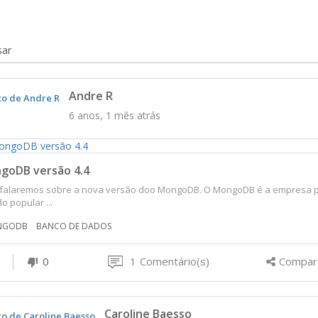
sar
Andre R
6 anos, 1 mês atrás
goDB versão 4.4
 falaremos sobre a nova versão doo MongoDB. O MongoDB é a empresa 
do popular ...
NGODB
BANCO DE DADOS
0
1
Comentário(s)
Compart
Caroline Baesso