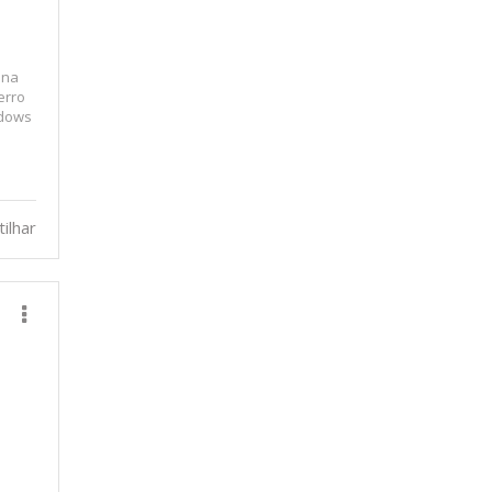
 na
erro
ndows
ilhar