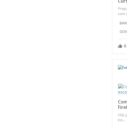
Curs
Prepa
com o
BAN
GOV
8
Como
Fire
Olá, 
Ins...