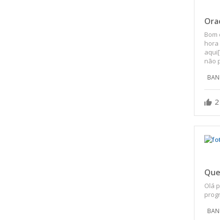
Ora
Bom d
hora 
aqui
não p
BAN
2
Que
Olá p
prog
BAN