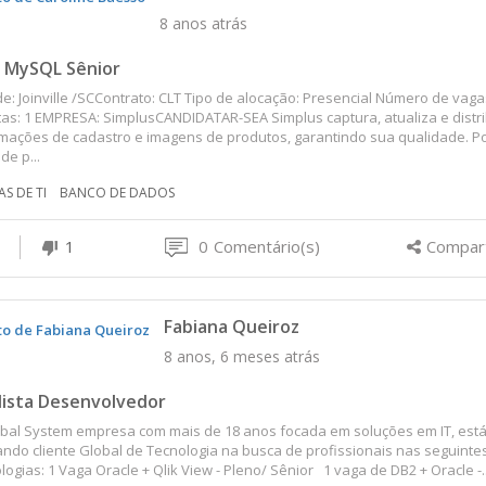
8 anos atrás
 MySQL Sênior
e: Joinville /SCContrato: CLT Tipo de alocação: Presencial Número de vaga
as: 1 EMPRESA: SimplusCANDIDATAR-SEA Simplus captura, atualiza e distri
mações de cadastro e imagens de produtos, garantindo sua qualidade. P
de p...
S DE TI
BANCO DE DADOS
1
0
Comentário(s)
Compart
Fabiana Queiroz
8 anos, 6 meses atrás
lista Desenvolvedor
bal System empresa com mais de 18 anos focada em soluções em IT, est
ndo cliente Global de Tecnologia na busca de profissionais nas seguinte
logias: 1 Vaga Oracle + Qlik View - Pleno/ Sênior 1 vaga de DB2 + Oracle -..