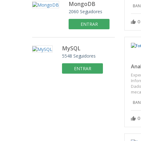
MongoDB
BAN
2060
Seguidores
0
ENTRAR
MySQL
5548
Seguidores
Ana
ENTRAR
Exper
Infor
Dados
meca
BAN
0