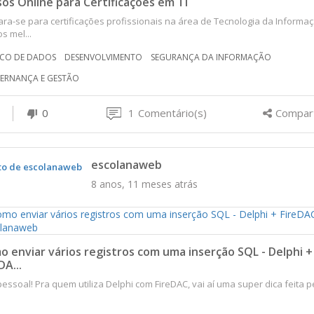
os Online para Certificações em TI
ra-se para certificações profissionais na área de Tecnologia da Informa
s mel...
CO DE DADOS
DESENVOLVIMENTO
SEGURANÇA DA INFORMAÇÃO
ERNANÇA E GESTÃO
0
1
Comentário(s)
Compart
escolanaweb
8 anos, 11 meses atrás
 enviar vários registros com uma inserção SQL - Delphi +
DA...
pessoal! Pra quem utiliza Delphi com FireDAC, vai aí uma super dica feita p