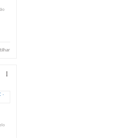
ção
ilhar
elo