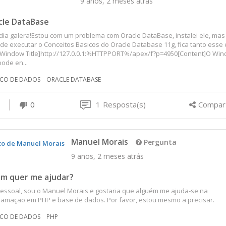
9 anos, 2 meses atrás
cle DataBase
ia galera!Estou com um problema com Oracle DataBase, instalei ele, mas
de executar o Conceitos Basicos do Oracle Database 11g, fica tanto esse 
[Window Title]http://127.0.0.1:%HTTPPORT%/apex/f?p=4950[Content]O Wi
ode en...
CO DE DADOS
ORACLE DATABASE
0
1
Resposta(s)
Compart
Manuel Morais
Pergunta
9 anos, 2 meses atrás
m quer me ajudar?
essoal, sou o Manuel Morais e gostaria que alguém me ajuda-se na
ramação em PHP e base de dados. Por favor, estou mesmo a precisar.
CO DE DADOS
PHP