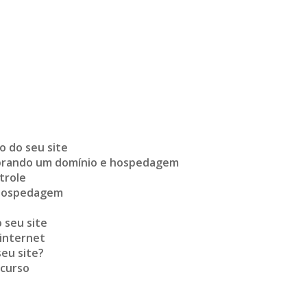
o do seu site
mprando um domínio e hospedagem
trole
a hospedagem
 seu site
 internet
eu site?
 curso