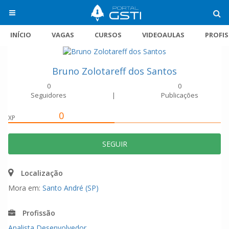
INÍCIO
VAGAS
CURSOS
VIDEOAULAS
PROFI
Bruno Zolotareff dos Santos
0
0
Seguidores
|
Publicações
0
XP
SEGUIR
Localização
Mora em:
Santo André (SP)
Profissão
Analista Desenvolvedor