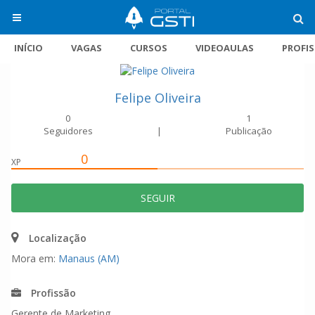
INÍCIO
VAGAS
CURSOS
VIDEOAULAS
PROFI
Felipe Oliveira
0
1
Seguidores
|
Publicação
0
XP
SEGUIR
Localização
Mora em:
Manaus (AM)
Profissão
Gerente de Marketing