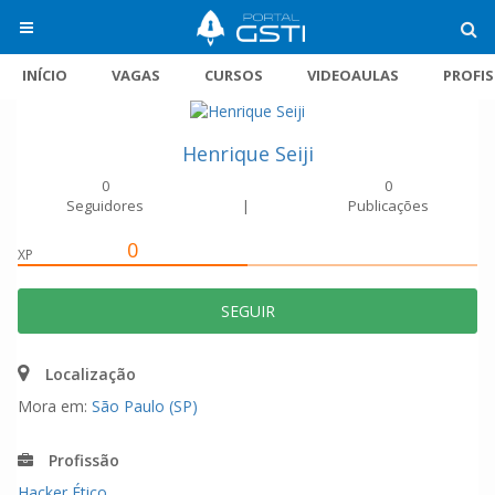
INÍCIO
VAGAS
CURSOS
VIDEOAULAS
PROFI
Henrique Seiji
0
0
Seguidores
|
Publicações
0
XP
SEGUIR
Localização
Mora em:
São Paulo (SP)
Profissão
Hacker Ético