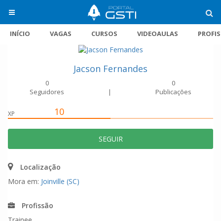
INÍCIO
VAGAS
CURSOS
VIDEOAULAS
PROFI
Jacson Fernandes
0
0
Seguidores
|
Publicações
10
XP
SEGUIR
Localização
Mora em:
Joinville (SC)
Profissão
Trainee