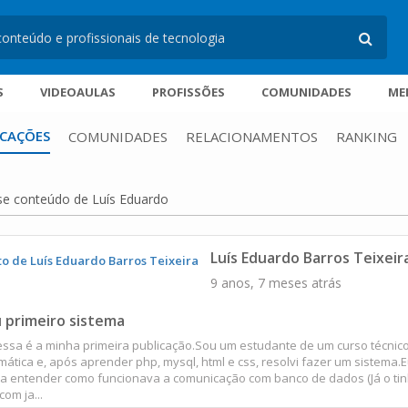
S
VIDEOAULAS
PROFISSÕES
COMUNIDADES
ME
ICAÇÕES
COMUNIDADES
RELACIONAMENTOS
RANKING
se conteúdo de Luís Eduardo
Luís Eduardo Barros Teixeir
9 anos, 7 meses atrás
 primeiro sistema
essa é a minha primeira publicação.Sou um estudante de um curso técnic
mática e, após aprender php, mysql, html e css, resolvi fazer um sistema.
ia entender como funcionava a comunicação com banco de dados (Já o ti
com ja...