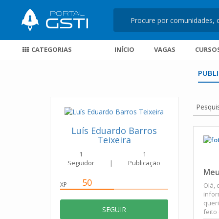
CATEGORIAS
INÍCIO
VAGAS
CURSO
PUBL
Pesqui
Luís Eduardo Barros
Teixeira
1
1
Seguidor
|
Publicação
Meu
50
XP
Olá, 
infor
quer
SEGUIR
feito 