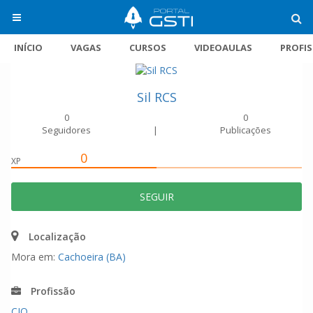
INÍCIO
VAGAS
CURSOS
VIDEOAULAS
PROFI
Sil RCS
0
0
Seguidores
|
Publicações
0
XP
SEGUIR
Localização
Mora em:
Cachoeira (BA)
Profissão
CIO